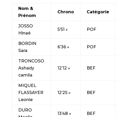
Nom &
Chrono
Catégorie
Prénom
JOSSO
5’51 »
POF
Hinaé
BORDIN
6’36 »
POF
Sara
TRONCOSO
Ashady
12’12 »
BEF
camila
MIQUEL
FLASSAYER
12’25 »
BEF
Leonie
DURO
13’48 »
BEF