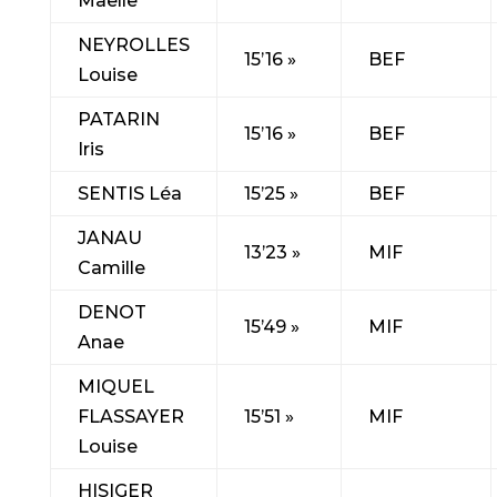
Maelle
NEYROLLES
15’16 »
BEF
Louise
PATARIN
15’16 »
BEF
Iris
SENTIS Léa
15’25 »
BEF
JANAU
13’23 »
MIF
Camille
DENOT
15’49 »
MIF
Anae
MIQUEL
FLASSAYER
15’51 »
MIF
Louise
HISIGER