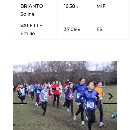
BRIANTO
16’58 »
MIF
Soline
VALETTE
37’09 »
ES
Emilie