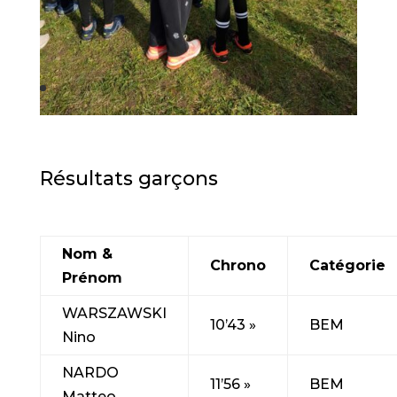
Résultats garçons
Nom &
Chrono
Catégorie
Prénom
WARSZAWSKI
10’43 »
BEM
Nino
NARDO
11’56 »
BEM
Matteo