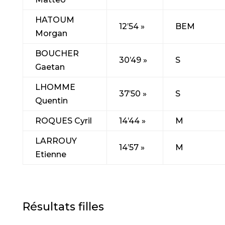
HATOUM
12’54 »
BEM
Morgan
BOUCHER
30’49 »
S
Gaetan
LHOMME
37’50 »
S
Quentin
ROQUES Cyril
14’44 »
M
LARROUY
14’57 »
M
Etienne
Résultats filles