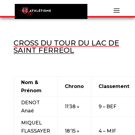
CROSS DU TOUR DU LAC DE
SAINT FERREOL
Nom &
Chrono
Classement
Prénom
DENOT
11’38 »
9 – BEF
Anaé
MIQUEL
FLASSAYER
18’15 »
4 – MIF