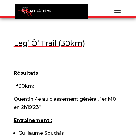
Leg’ Ô’ Trail (30km)
Résultats
:
📍30km
:
Quentin 4e au classement général, 1er M0
en 2h19’23’’
Entraînement :
Guillaume Soudais