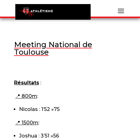
Meeting National de
Toulouse
Résultats
:
📍 800m
:
Nicolas : 1’52 »75
📍 1500m
:
Joshua : 3’51 »56