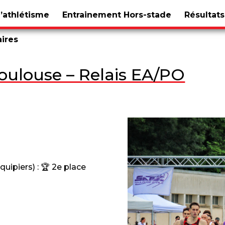
d’athlétisme
Entrainement Hors-stade
Résultats
aires
oulouse – Relais EA/PO
quipiers) : 🏆 2e place