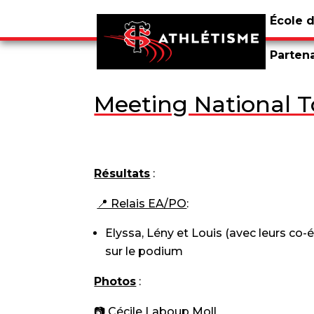
École 
Parten
Meeting National T
Résultats
:
📍 Relais EA/PO
:
Elyssa, Lény et Louis (avec leurs co-é
sur le podium
Photos
:
📷 Cécile Laboup Moll